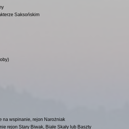
ny
rakterze Saksońskim
soby)
e na wspinanie, rejon Narożniak
e rejon Stary Biwak, Białe Skały lub Baszty