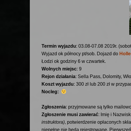
Termin wyjazdu
: 03.08-07.08 2019r. (sob
Wyjazd ok północy pt/sob. Dojazd do
Holle
Łodzi ok godziny 6 w czwartek.
Wolnych miejsc
: 9
Rejon działania
: Sella Pass, Dolomity, Wł
Koszt wyjazdu
: 300 zł lub 200 zł w przyp
Nocleg:
Zgłoszenia
: przyjmowane są tylko mailow
Zgłoszenie musi zawierać
: Imię i Nazwis
instruktora)
, potwierdzenie opłaconych sk
niepełne nie będą rejestrowane
. Pierwsze