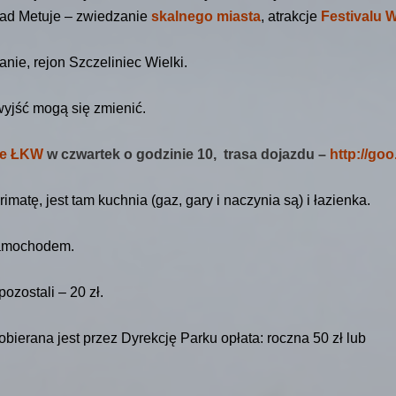
nad Metuje – zwiedzanie
skalnego miasta
, atrakcje
Festivalu
nie, rejon Szczeliniec Wielki.
wyjść mogą się zmienić.
ce ŁKW
w czwartek o godzinie 10, trasa dojazdu –
http://go
imatę, jest tam kuchnia (gaz, gary i naczynia są) i łazienka.
 samochodem.
ozostali – 20 zł.
erana jest przez Dyrekcję Parku opłata: roczna 50 zł lub