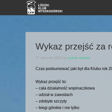
Wykaz przejść za 
17 stycznia 2020
by
tomek antecki
Czas podsumować jaki był dla Klubu rok 
Wykaz przejść to:
– cała działalność wspinaczkowa
– udział w zawodach
– zdobyte szczyty
– biegi górskie i nie tylko