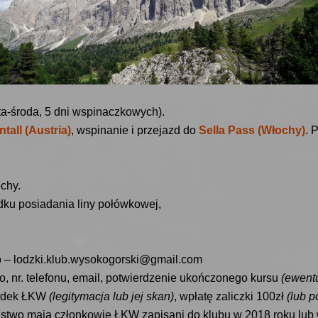
ota-środa, 5 dni wspinaczkowych).
ntall (Austria)
,
wspinanie i przejazd do
Sella Pass (Włochy)
. 
ochy.
adku posiadania liny połówkowej,
o – lodzki.klub.wysokogorski@gmail.com
ko, nr. telefonu, email, potwierdzenie ukończonego kursu
(ewentu
ładek ŁKW
(legitymacja lub jej skan)
, wpłatę zaliczki 100zł
(lub p
ństwo mają członkowie ŁKW zapisani do klubu w 2018 roku lub 