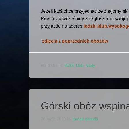
Jeżeli ktoś chce przyjechać ze znajomymi/
Prosimy o wcześniejsze zgłoszenie swojej 
przyjazdu na aderes
lodzki.klub.wysoko
zdjęcia z poprzednich obozów
Filed Under:
2019
,
klub
,
skały
Górski obóz wspin
28 maja 2019
by
tomek antecki