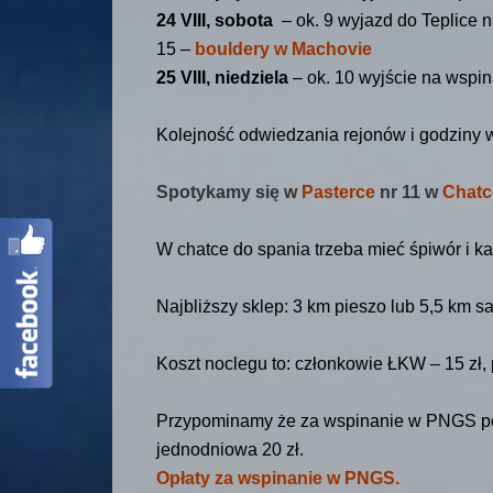
24 VIII, sobota
– ok. 9 wyjazd do Teplice 
15 –
bouldery w Machovie
25 VIII, niedziela
– ok. 10 wyjście na wspina
Kolejność odwiedzania rejonów i godziny 
Spotykamy się w
Pasterce
nr 11 w
Chat
W chatce do spania trzeba mieć śpiwór i kar
Najbliższy sklep: 3 km pieszo lub 5,5 km
Koszt noclegu to: członkowie ŁKW – 15 zł, p
Przypominamy że za wspinanie w PNGS pobi
jednodniowa 20 zł.
Opłaty za wspinanie w PNGS.