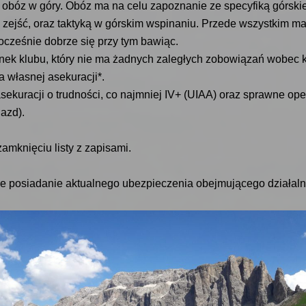
obóz w góry. Obóz ma na celu zapoznanie ze specyfiką górski
zejść, oraz taktyką w górskim wspinaniu. Przede wszystkim m
cześnie dobrze się przy tym bawiąc.
nek klubu, który nie ma żadnych zaległych zobowiązań wobec k
a własnej asekuracji*.
kuracji o trudności, co najmniej IV+ (UIAA) oraz sprawne ope
jazd).
mknięciu listy z zapisami.
że posiadanie aktualnego ubezpieczenia obejmującego działa