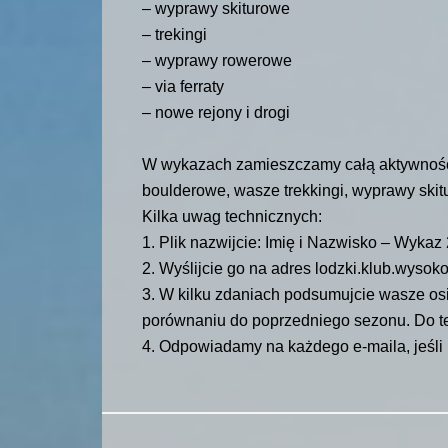
– wyprawy skiturowe
– trekingi
– wyprawy rowerowe
– via ferraty
– nowe rejony i drogi
W wykazach zamieszczamy całą aktywność, a
boulderowe, wasze trekkingi, wyprawy skit
Kilka uwag technicznych:
1. Plik nazwijcie: Imię i Nazwisko – Wykaz
2. Wyślijcie go na adres
lodzki.klub.wysok
3. W kilku zdaniach podsumujcie wasze osi
porównaniu do poprzedniego sezonu. Do tego
4. Odpowiadamy na każdego e-maila, jeśli n