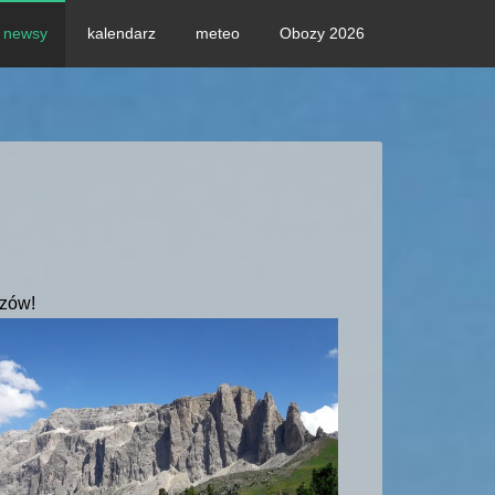
newsy
kalendarz
meteo
Obozy 2026
czów!