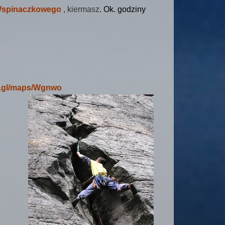
 Wspinaczkowego
, kiermasz
. Ok. godziny
o.gl/maps/Wgnwo