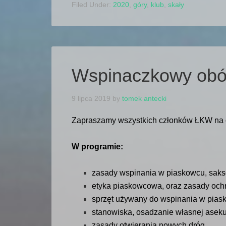
Filed Under:
2020
,
góry
,
klub
,
skały
Wspinaczkowy obó
9 lipca 2019
by
tomek antecki
Zapraszamy wszystkich członków ŁKW na
W programie:
zasady wspinania w piaskowcu, sakso
etyka piaskowcowa, oraz zasady och
sprzęt używany do wspinania w pias
stanowiska, osadzanie własnej aseku
zasady otwierania nowych dróg