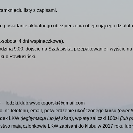
mknięciu listy z zapisami.
że posiadanie aktualnego ubezpieczenia obejmującego działa
a-sobota, 4 dni wspinaczkowe).
dzina 9:00, dojście na Szałasiska, przepakowanie i wyjście na
akub Pawlusiński.
o – lodzki.klub.wysokogorski@gmail.com
ko, nr. telefonu, email, potwierdzenie ukończonego kursu
(ewentu
ładek ŁKW
(legitymacja lub jej skan)
, wpłatę zaliczki 100zł
(lub p
ństwo mają członkowie ŁKW zapisani do klubu w 2017 roku lub 