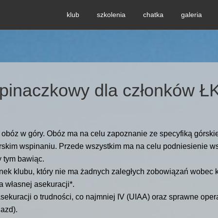
klub
szkolenia
chatka
galeria
spinaczkowy dla członków 
obóz w góry. Obóz ma na celu zapoznanie ze specyfiką górski
rskim wspinaniu. Przede wszystkim ma na celu podniesienie w
y tym bawiąc.
nek klubu, który nie ma żadnych zaległych zobowiązań wobec k
a własnej asekuracji*.
kuracji o trudności, co najmniej IV (UIAA) oraz sprawne oper
jazd).