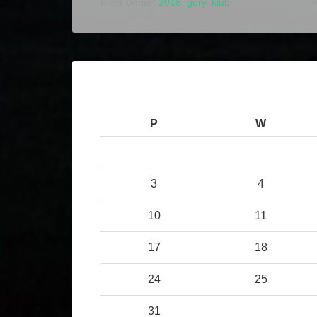
Filed Under:
2018
,
góry
,
klub
P
W
3
4
10
11
17
18
24
25
31