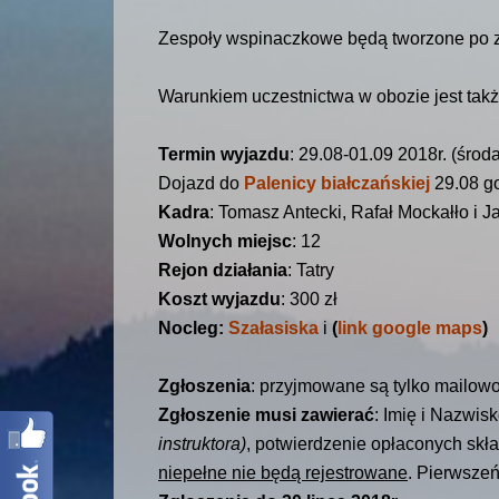
Zespoły wspinaczkowe będą tworzone po za
Warunkiem uczestnictwa w obozie jest tak
Termin wyjazdu
: 29.08-01.09 2018r. (środ
Dojazd do
Palenicy białczańskiej
29.08 go
Kadra
: Tomasz Antecki, Rafał Mockałło i J
Wolnych miejsc
: 12
Rejon działania
: Tatry
Koszt wyjazdu
: 300 zł
Nocleg:
Szałasiska
i
(
link google maps
)
Zgłoszenia
: przyjmowane są tylko mailow
Zgłoszenie musi zawierać
: Imię i Nazwis
instruktora)
, potwierdzenie opłaconych sk
niepełne nie będą rejestrowane
. Pierwsze