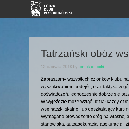
Tatrzański obóz w
12 czerwca 2018
by
tomek antecki
Zapraszamy wszystkich członków klubu na 
wyszukiwaniem podejść, oraz taktyką w gó
doświadczeń, jednocześnie dobrze się prz
W wyjeździe może wziąć udział każdy czło
wspinaczki skalnej lub doszkalający kurs n
Wymagane prowadzenie dróg na własnej ase
stanowiska, autoasekuracja, asekuracja i z