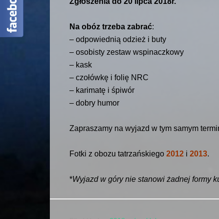
Zgłoszenia do 20 lipca 2018r.
Na obóz trzeba zabrać
:
– odpowiednią odzież i buty
– osobisty zestaw wspinaczkowy
– kask
– czołówkę i folię NRC
– karimatę i śpiwór
– dobry humor
Zapraszamy na wyjazd w tym samym termin
Fotki z obozu tatrzańskiego
2012
i
2013
.
*
Wyjazd w góry nie stanowi żadnej formy k