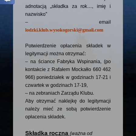
adnotacją „składka za rok…, imię i
nazwisko”
– email
lodzki.klub.wysokogorski@gmail.com
Potwierdzenie opłacenia składek w
legitymacji można otrzymać:
– na ściance Fabryka Wspinania, (po
kontakcie z Rafałem Mockałło 660 462
966) poniedziałek w godzinach 17-21 i
czwartek w godzinach 17-19,
– na zebraniach Zarządu Klubu.
Aby otrzymać naklejkę do legitymacji
należy mieć ze sobą potwierdzenie
opłacenia składek.
Składka roczna
(ważna od