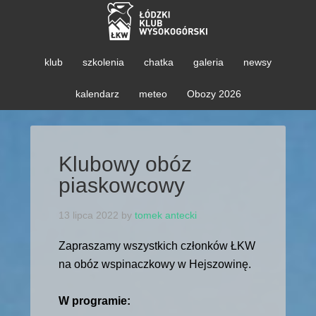
klub
szkolenia
chatka
galeria
newsy
kalendarz
meteo
Obozy 2026
Klubowy obóz
piaskowcowy
13 lipca 2022
by
tomek antecki
Zapraszamy wszystkich członków ŁKW
na obóz wspinaczkowy w Hejszowinę.
W programie: