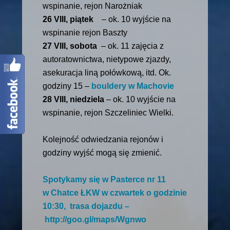
wspinanie, rejon Narożniak
26 VIII, piątek
– ok. 10 wyjście na
wspinanie rejon Baszty
27 VIII, sobota
– ok. 11 zajęcia z
autoratownictwa, nietypowe zjazdy,
asekuracja liną połówkową, itd. Ok.
godziny 15 –
bouldery w Machovie
28 VIII, niedziela
– ok. 10 wyjście na
wspinanie, rejon Szczeliniec Wielki.
Kolejność odwiedzania rejonów i
godziny wyjść mogą się zmienić.
Spotykamy się w
Pasterce
nr 11
w
Chatce ŁKW
w czwartek o godzinie
10:30, trasa dojazdu –
http://goo.gl/maps/Wgnwo