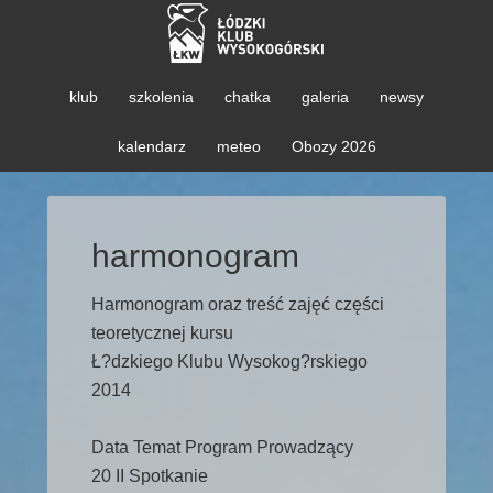
klub
szkolenia
chatka
galeria
newsy
kalendarz
meteo
Obozy 2026
harmonogram
Harmonogram oraz treść zajęć części
teoretycznej kursu
Ł?dzkiego Klubu Wysokog?rskiego
2014
Data Temat Program Prowadzący
20 II Spotkanie