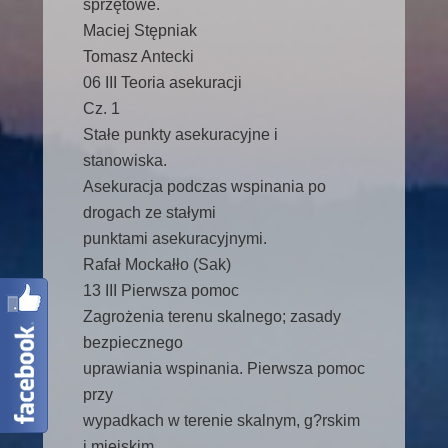
sprzętowe.
Maciej Stępniak
Tomasz Antecki
06 III Teoria asekuracji
Cz. 1
Stałe punkty asekuracyjne i
stanowiska.
Asekuracja podczas wspinania po
drogach ze stałymi
punktami asekuracyjnymi.
Rafał Mockałło (Sak)
13 III Pierwsza pomoc
Zagrożenia terenu skalnego; zasady
bezpiecznego
uprawiania wspinania. Pierwsza pomoc
przy
wypadkach w terenie skalnym, g?rskim
i miejskim.