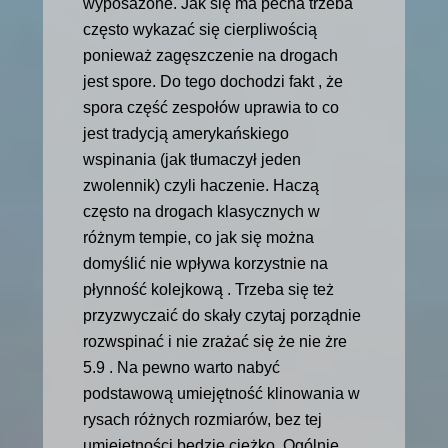
wyposażone. Jak się ma pecha trzeba
często wykazać się cierpliwością
ponieważ zagęszczenie na drogach
jest spore. Do tego dochodzi fakt , że
spora część zespołów uprawia to co
jest tradycją amerykańskiego
wspinania (jak tłumaczył jeden
zwolennik) czyli haczenie. Haczą
często na drogach klasycznych w
różnym tempie, co jak się można
domyślić nie wpływa korzystnie na
płynność kolejkową . Trzeba się też
przyzwyczaić do skały czytaj porządnie
rozwspinać i nie zrażać się że nie żre
5.9 . Na pewno warto nabyć
podstawową umiejętność klinowania w
rysach różnych rozmiarów, bez tej
umiejętności będzie ciężko. Ogólnie