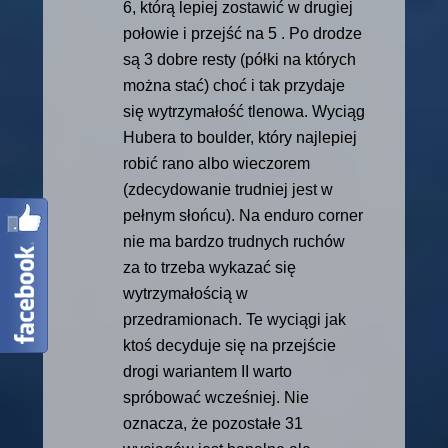
6, którą lepiej zostawić w drugiej
połowie i przejść na 5 . Po drodze
są 3 dobre resty (półki na których
można stać) choć i tak przydaje
się wytrzymałość tlenowa. Wyciąg
Hubera to boulder, który najlepiej
robić rano albo wieczorem
(zdecydowanie trudniej jest w
pełnym słońcu). Na enduro corner
nie ma bardzo trudnych ruchów
za to trzeba wykazać się
wytrzymałością w
przedramionach. Te wyciągi jak
ktoś decyduje się na przejście
drogi wariantem II warto
spróbować wcześniej. Nie
oznacza, że pozostałe 31