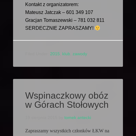
Kontakt z organizatorem:
Mateusz Jatczak – 601 349 107
Gracjan Tomaszewski – 781 032 811
SERDECZNIE ZAPRASZAMY!
Filed Under:
2015
,
klub
,
zawody
Wspinaczkowy obóz
w Górach Stołowych
19 sierpnia 2015
by
tomek antecki
Zapraszamy wszystkich członków ŁKW na