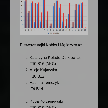
Pierwsze trójki Kobiet i Mężczyzn to:
Katarzyna Koludo-Durkiewicz
T10 B16 (AKG)
Alicja Kujawska
T10 B12
Paulina Tomczyk
T9 B14
Kuba Korzeniowski
T19 B19 (AKG)