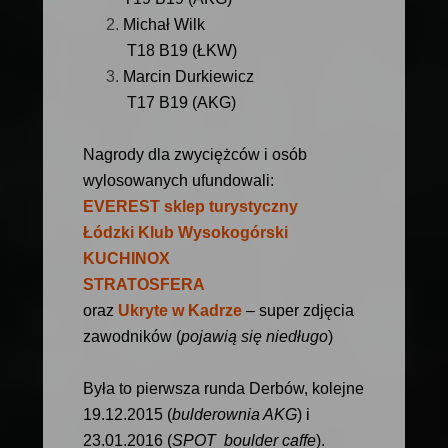
Michał Wilk
T18 B19 (ŁKW)
Marcin Durkiewicz
T17 B19 (AKG)
Nagrody dla zwyciężców i osób
wylosowanych ufundowali:
EVEREST sklep turystyczny
Łódzki Klub Wysokogórski
KUCHINOX
STRATOSFERA
oraz
Ukryte w Kadrze
– super zdjęcia
zawodników (
pojawią się niedługo
)
Była to pierwsza runda Derbów, kolejne
19.12.2015 (
bulderownia AKG
) i
23.01.2016 (
SPOT boulder caffe
).