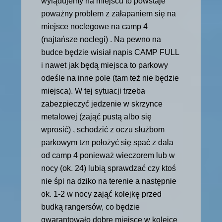
wylądujemy na miejscu to powstaje
poważny problem z załapaniem się na
miejsce noclegowe na camp 4
(najtańsze noclegi) . Na pewno na
budce będzie wisiał napis CAMP
FULL
i nawet jak będą miejsca to parkowy
odeśle na inne pole (tam też nie będzie
miejsca).
W tej sytuacji trzeba
zabezpieczyć jedzenie w skrzynce
metalowej (zająć pustą albo się
wprosić) , schodzić z oczu służbom
parkowym tzn położyć się spać z dala
od camp 4 ponieważ wieczorem lub w
nocy (ok. 24) lubią sprawdzać czy ktoś
nie śpi na dziko na terenie a następnie
ok. 1-2 w nocy zająć kolejkę przed
budką rangersów, co będzie
gwarantowało dobre miejsce w kolejce