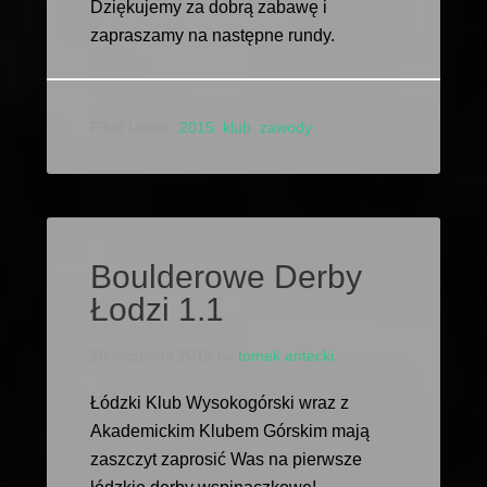
Dziękujemy za dobrą zabawę i
zapraszamy na następne rundy.
Filed Under:
2015
,
klub
,
zawody
Boulderowe Derby
Łodzi 1.1
26 listopada 2015
by
tomek antecki
Łódzki Klub Wysokogórski wraz z
Akademickim Klubem Górskim mają
zaszczyt zaprosić Was na pierwsze