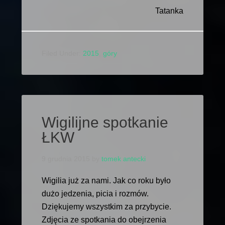
Tatanka
Filed Under:
2015
,
góry
Wigilijne spotkanie
ŁKW
9 grudnia 2015
by
tomek antecki
Wigilia już za nami. Jak co roku było
dużo jedzenia, picia i rozmów.
Dziękujemy wszystkim za przybycie.
Zdjęcia ze spotkania do obejrzenia