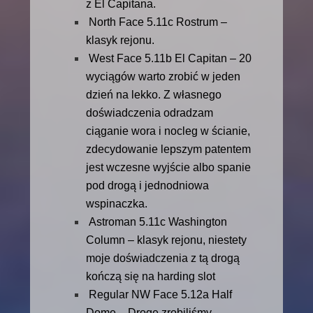
z El Capitana.
North Face 5.11c Rostrum –
klasyk rejonu.
West Face 5.11b El Capitan – 20
wyciągów warto zrobić w jeden
dzień na lekko. Z własnego
doświadczenia odradzam
ciąganie wora i nocleg w ścianie,
zdecydowanie lepszym patentem
jest wczesne wyjście albo spanie
pod drogą i jednodniowa
wspinaczka.
Astroman 5.11c Washington
Column – klasyk rejonu, niestety
moje doświadczenia z tą drogą
kończą się na harding slot
Regular NW Face 5.12a Half
Dome – Drogę zrobiliśmy