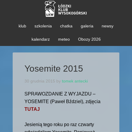
klub
szkolenia
chatka
galeria
newsy
kalendarz
meteo
Obozy 2026
Yosemite 2015
30 grudnia 2015
by
tomek antecki
SPRAWOZDANIE Z WYJAZDU –
YOSEMITE (Paweł Bździel), zdjęcia
TUTAJ
Jesienią tego roku po raz czwarty