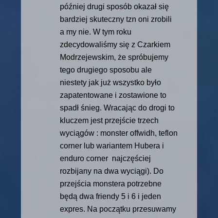
później drugi sposób okazał się
bardziej skuteczny tzn oni zrobili
a my nie. W tym roku
zdecydowaliśmy się
z
Czarkiem
Modrzejewskim, że spróbujemy
tego drugiego sposobu ale
niestety jak już wszystko było
zapatentowane i zostawione to
spadł śnieg. Wracając do drogi to
kluczem jest przejście trzech
wyciągów : monster offwidh, teflon
corner lub wariantem Hubera i
enduro corner najczęściej
rozbijany na dwa wyciągi). Do
przejścia monstera potrzebne
będą dwa friendy 5 i 6 i jeden
expres. Na początku przesuwamy