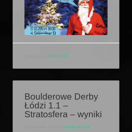
Filed Under:
2015
,
klub
Boulderowe Derby
Łódzi 1.1 –
Stratosfera – wyniki
30 listopada 2015
by
tomek antecki