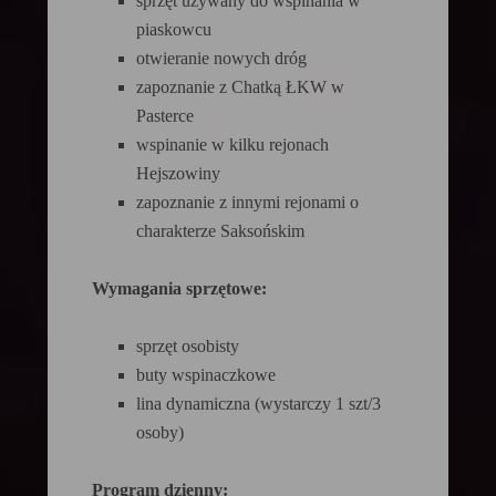
sprzęt używany do wspinania w
piaskowcu
otwieranie nowych dróg
zapoznanie z Chatką ŁKW w
Pasterce
wspinanie w kilku rejonach
Hejszowiny
zapoznanie z innymi rejonami o
charakterze Saksońskim
Wymagania sprzętowe:
sprzęt osobisty
buty wspinaczkowe
lina dynamiczna (wystarczy 1 szt/3
osoby)
Program dzienny: