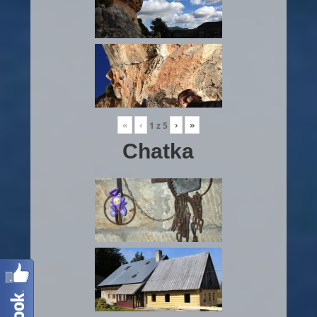
«
‹
›
»
1
z
5
Chatka