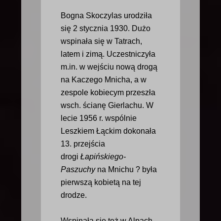
Bogna Skoczylas urodziła
się 2 stycznia 1930. Dużo
wspinała się w Tatrach,
latem i zimą. Uczestniczyła
m.in. w wejściu nową drogą
na Kaczego Mnicha, a w
zespole kobiecym przeszła
wsch. ścianę Gierlachu. W
lecie 1956 r. wspólnie
Leszkiem Łąckim dokonała
13. przejścia
drogi
Łapińskiego-
Paszuchy
na Mnichu ? była
pierwszą kobietą na tej
drodze.
Wspinała się też w Alpach