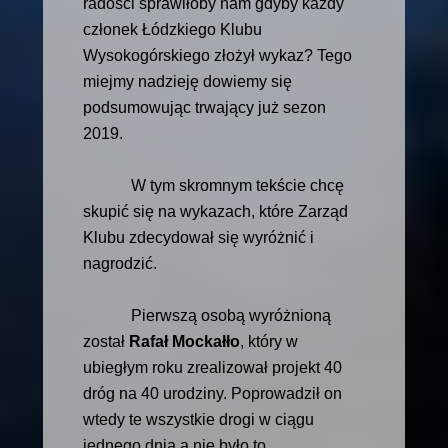
radości sprawiłoby nam gdyby każdy
członek Łódzkiego Klubu
Wysokogórskiego złożył wykaz? Tego
miejmy nadzieję dowiemy się
podsumowując trwający już sezon
2019.
W tym skromnym tekście chcę
skupić się na wykazach, które Zarząd
Klubu zdecydował się wyróżnić i
nagrodzić.
Pierwszą osobą wyróżnioną
został
Rafał Mockałło
, który w
ubiegłym roku zrealizował projekt 40
dróg na 40 urodziny. Poprowadził on
wtedy te wszystkie drogi w ciągu
jednego dnia a nie było to