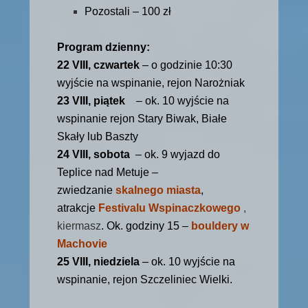
Pozostali – 100 zł
Program dzienny:
22 VIII, czwartek
– o godzinie 10:30
wyjście na wspinanie, rejon Narożniak
23 VIII, piątek
– ok. 10 wyjście na
wspinanie rejon Stary Biwak, Białe
Skały lub Baszty
24 VIII, sobota
– ok. 9 wyjazd do
Teplice nad Metuje –
zwiedzanie
skalnego miasta
,
atrakcje
Festivalu Wspinaczkowego
,
kiermasz
. Ok. godziny 15 –
bouldery w
Machovie
25 VIII, niedziela
– ok. 10 wyjście na
wspinanie, rejon Szczeliniec Wielki.