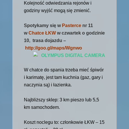
Kolejność odwiedzania rejonów i
godziny wyjść mogą się zmienić.
Spotykamy się w
Pasterce
nr 11
w
Chatce ŁKW
w czwartek o godzinie
10, trasa dojazdu –
http://goo.gl/maps/Wgnwo
W chatce do spania trzeba mieć śpiwór
i karimatę, jest tam kuchnia (gaz, gary i
naczynia są) i łazienka.
Najbliższy sklep: 3 km pieszo lub 5,5
km samochodem.
Koszt noclegu to: członkowie ŁKW – 15