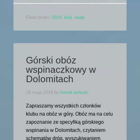
Filed Under:
2019
,
klub
,
skały
Górski obóz
wspinaczkowy w
Dolomitach
28 maja 2019
by
tomek antecki
Zapraszamy wszystkich członków
klubu na obóz w góry. Obóz ma na celu
zapoznanie ze specyfiką górskiego
wspinania w Dolomitach, czytaniem
schematów dróg, wyszukiwaniem