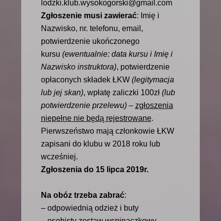
lodzki.klub.wysokogorski@gmail.com
Zgłoszenie musi zawierać
: Imię i
Nazwisko, nr. telefonu, email,
potwierdzenie ukończonego
kursu
(ewentualnie: data kursu i Imię i
Nazwisko instruktora)
, potwierdzenie
opłaconych składek ŁKW
(legitymacja
lub jej skan)
, wpłatę zaliczki 100zł
(lub
potwierdzenie przelewu)
–
zgłoszenia
niepełne nie będą rejestrowane
.
Pierwszeństwo mają członkowie ŁKW
zapisani do klubu w 2018 roku lub
wcześniej.
Zgłoszenia do 15 lipca 2019r.
Na obóz trzeba zabrać
:
– odpowiednią odzież i buty
– osobisty zestaw wspinaczkowy