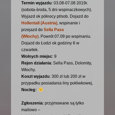
Termin wyjazdu
: 03.08-07.08 2019r.
(sobota-środa, 5 dni wspinaczkowych).
Wyjazd ok północy pt/sob. Dojazd do
Hollentall (Austria)
,
wspinanie i
przejazd do
Sella Pass
(Włochy)
. Powrót 07.09 po wspinaniu.
Dojazd do Łodzi ok godziny 6 w
czwartek.
Wolnych miejsc
: 9
Rejon działania
: Sella Pass, Dolomity,
Włochy.
Koszt wyjazdu
: 300 zł lub 200 zł w
przypadku posiadania liny połówkowej,
Nocleg:
Zgłoszenia
: przyjmowane są tylko
mailowo –