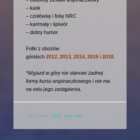
– kask
– czołówkę i folię NRC
– karimatę i śpiwór
– dobry humor
Fotki z obozów
górskich
2012
,
2013
, 2014,
2016
i
2018
.
*
Wyjazd w góry nie stanowi żadnej
formy kursu wspinaczkowego i nie ma
na celu jego zastąpienia.
Filed Under:
2019
,
góry
,
klub