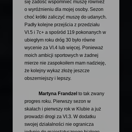
się zadość wspomnieć muszę również
o wyróżnieniu dla mojej osoby. Sezon
choć krótki zaliczyć muszę do udanych.
Padły kolejne przejścia z przedziału
VI.5 i 7c+ a spośród 119 pokonanych w
ubiegłym roku dróg 30 było równe
wycenie za VI.4 lub więcej. Ponieważ
moich ambicji sportowych w żadnej
mierze nie zaspokoiłem mam nadzieję,
że kolejny wykaz złożę jeszcze
obszerniejszy i lepszy.
Martyna Frandzel
to tak zwany
progres roku. Pierwszy sezon w
skałach i pierwszy rok w Klubie a już
prowadzi drogi za VI.3. W dodatku
swojej działalności nie ogranicza
jedynie do majestatycznego białego