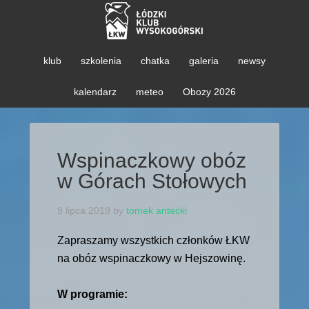
klub
szkolenia
chatka
galeria
newsy
kalendarz
meteo
Obozy 2026
Wspinaczkowy obóz
w Górach Stołowych
9 lipca 2019
by
tomek antecki
Zapraszamy wszystkich członków ŁKW
na obóz wspinaczkowy w Hejszowinę.
W programie: