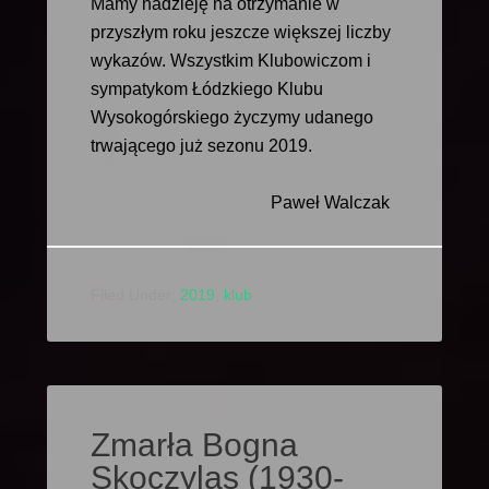
Mamy nadzieję na otrzymanie w
przyszłym roku jeszcze większej liczby
wykazów. Wszystkim Klubowiczom i
sympatykom Łódzkiego Klubu
Wysokogórskiego życzymy udanego
trwającego już sezonu 2019.
Paweł Walczak
Filed Under:
2019
,
klub
Zmarła Bogna
Skoczylas (1930-