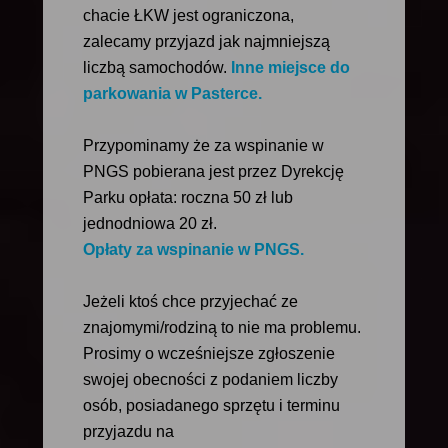
chacie ŁKW jest ograniczona,
zalecamy przyjazd jak najmniejszą
liczbą samochodów.
Inne miejsce do
parkowania w Pasterce.
Przypominamy że za wspinanie w
PNGS pobierana jest przez Dyrekcję
Parku opłata: roczna 50 zł lub
jednodniowa 20 zł.
Opłaty za wspinanie w PNGS.
Jeżeli ktoś chce przyjechać ze
znajomymi/rodziną to nie ma problemu.
Prosimy o wcześniejsze zgłoszenie
swojej obecności z podaniem liczby
osób, posiadanego sprzętu i terminu
przyjazdu na