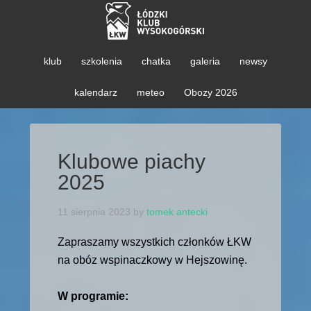
klub
szkolenia
chatka
galeria
newsy
kalendarz
meteo
Obozy 2026
Klubowe piachy
2025
11 sierpnia 2023
by
tomek antecki
Zapraszamy wszystkich członków ŁKW
na obóz wspinaczkowy w Hejszowinę.
W programie: