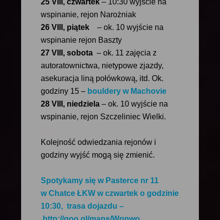
25 VIII, czwartek
– 10:30 wyjście na
wspinanie, rejon Narożniak
26 VIII, piątek
– ok. 10 wyjście na
wspinanie rejon Baszty
27 VIII, sobota
– ok. 11 zajęcia z
autoratownictwa, nietypowe zjazdy,
asekuracja liną połówkową, itd. Ok.
godziny 15 –
bouldery w Machovie
28 VIII, niedziela
– ok. 10 wyjście na
wspinanie, rejon Szczeliniec Wielki.
Kolejność odwiedzania rejonów i
godziny wyjść mogą się zmienić.
Spotykamy się w
Pasterce
nr 11
w
Chatce ŁKW
w czwartek o godzinie
10:30, trasa dojazdu –
http://goo.gl/maps/Wgnwo