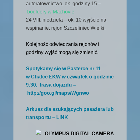
autoratownictwo, ok. godziny 15 –
bouldery w Machovie
24 VIII, niedziela – ok. 10 wyjście na
wspinanie, rejon Szczeliniec Wielki.
Kolejność odwiedzania rejonów i
godziny wyjść mogą się zmienić.
Spotykamy się w
Pasterce
nr 11
w
Chatce ŁKW
w czwartek o godzinie
9:30, trasa dojazdu –
http://goo.gl/maps/Wgnwo
Arkusz dla szukających pasażera lub
transportu – LINK