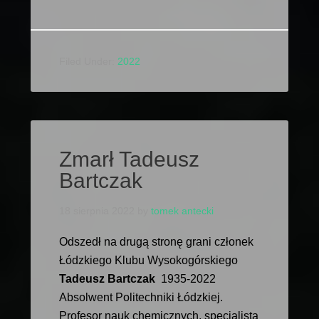
Filed Under:
2022
Zmarł Tadeusz
Bartczak
18 sierpnia 2022
by
tomek antecki
Odszedł na drugą stronę grani członek
Łódzkiego Klubu Wysokogórskiego
Tadeusz Bartczak
1935-2022
Absolwent Politechniki Łódzkiej.
Profesor nauk chemicznych, specjalista