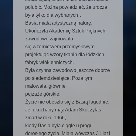
polubić. Można powiedzieć, że urocza
była tylko dla wybranych…
Basia miała artystyczną naturę.
Ukończyła Akademię Sztuk Pięknych,
zawodowo zajmowała
się wzornictwem przemysłowym
projektując wzory tkanin dla łódzkich
fabryk włókienniczych.
Była czynna zawodowo jeszcze dobrze
po siedemdziesiątce. Poza tym
malowała, głównie
pejzaże górskie.
Życie nie obeszło się z Basią łagodnie.
Jej ukochany mąż Adam Skoczylas
zmarł w roku 1966,
kiedy Basia była ciągle u progu
dorosłego życia. Miała wówczas 31 lat i