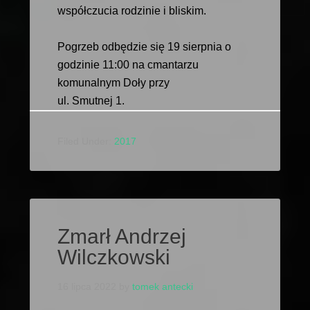
współczucia rodzinie i bliskim.
Pogrzeb odbędzie się 19 sierpnia o
godzinie 11:00 na cmantarzu
komunalnym Doły przy
ul. Smutnej 1.
Filed Under:
2017
Zmarł Andrzej
Wilczkowski
16 lipca 2022
by
tomek antecki