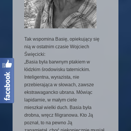
Tak wspomina Basię, opiekujący się
nią w ostatnim czasie Wojciech
Święcicki:
„Basia była barwnym ptakiem w
łódzkim środowisku taternickim.
Inteligentna, wyrazista, nie
przebierająca w słowach, zawsze
ekstrawagancko ubrana. Mówiąc
lapidarnie, w małym ciele
mieszkał wielki duch. Basia była
drobna, wręcz filigranowa. Kto Ją
poznał, to na pewno Ją
zapamiętał, choć niekoniecznie musiał