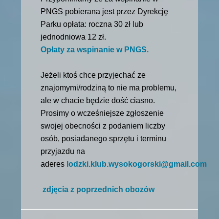
PNGS pobierana jest przez Dyrekcję
Parku opłata: roczna 30 zł lub
jednodniowa 12 zł.
Opłaty za wspinanie w PNGS.
Jeżeli ktoś chce przyjechać ze
znajomymi/rodziną to nie ma problemu,
ale w chacie będzie dość ciasno.
Prosimy o wcześniejsze zgłoszenie
swojej obecności z podaniem liczby
osób, posiadanego sprzętu i terminu
przyjazdu na
aderes
lodzki.klub.wysokogorski@gmail.com
zdjęcia z poprzednich obozów