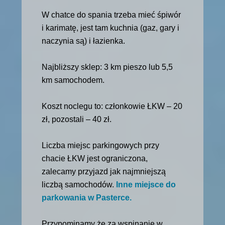
W chatce do spania trzeba mieć śpiwór
i karimatę, jest tam kuchnia (gaz, gary i
naczynia są) i łazienka.
Najbliższy sklep: 3 km pieszo lub 5,5
km samochodem.
Koszt noclegu to: członkowie ŁKW – 20
zł, pozostali – 40 zł.
Liczba miejsc parkingowych przy
chacie ŁKW jest ograniczona,
zalecamy przyjazd jak najmniejszą
liczbą samochodów.
Inne miejsce do
parkowania w Pasterce.
Przypominamy że za wspinanie w