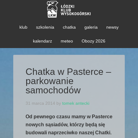
klub
szkolenia
chatka
galeria
newsy
kalendarz
meteo
Obozy 2026
Chatka w Pasterce –
parkowanie
samochodów
31 marca 2014
by
tomek antecki
Od pewnego czasu mamy w Pasterce
nowych sąsiadów, którzy będą się
budowali naprzeciwko naszej Chatki.